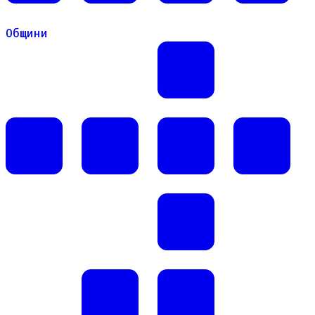
Общини
Общини