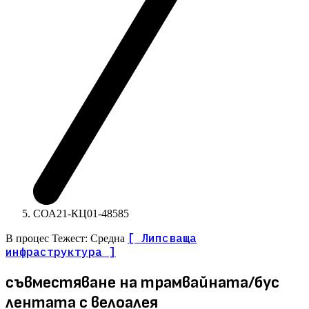
СОА21-КЦ01-48585
[ Липсваща
В процес
Тежест: Средна
инфраструктура ]
съвместяване на трамвайната/бус
лентата с велоалея