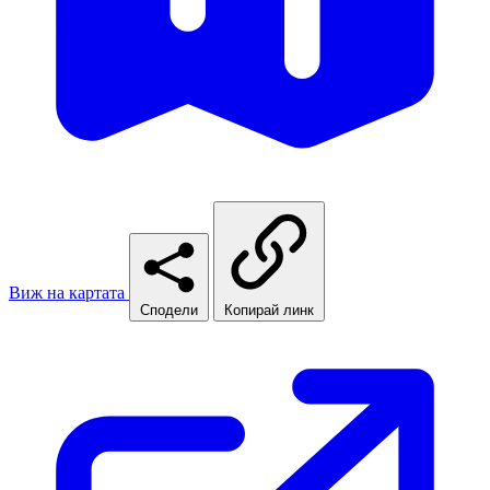
Виж на картата
Сподели
Копирай линк