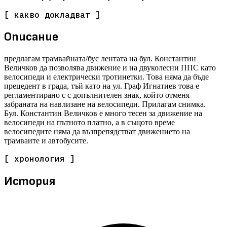
[ какво докладват ]
Описание
предлагам трамвайната/бус лентата на бул. Константин
Величков да позволява движение и на двуколесни ППС като
велосипеди и електрически тротинетки. Това няма да бъде
прецедент в града, тъй като на ул. Граф Игнатиев това е
регламентирано с с допълнителен знак, който отменя
забраната на навлизане на велосипеди. Прилагам снимка.
Бул. Константин Величков е много тесен за движение на
велосипеди на пътното платно, а в същото време
велосипедите няма да възпрепядстват движението на
трамваите и автобусите.
[ хронология ]
История