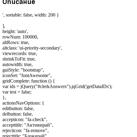
Описание
', sortable: false, width: 200 }
],
height: 'auto',
rowNum: 100000,
altRows: true,
altclass: 'ui-priority-secondary',
viewrecords: true,
shrinkToFit: true,
autowidth: true,
guiStyle: "bootstrap",
iconSet: "fontAwesome",
gridComplete: function () {
var ids = jQuery("#clerkAnswers").jqGrid('getDataIDs');
var test = false;
},
actionsNavOptions: {
editbutton: false,
delbutton: false,
accepticon: "fa-check",
accepttitle: "Активирай",
rejecticon: "fa-remove",
rejecttitle: "Блокирай",