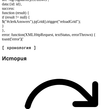
data:{id: id},
success:
function (result) {
if (result != null) {
$("#clerkAnswers").jqGrid().trigger("reloadGrid");
}
},
error: function(XMLHttpRequest, textStatus, errorThrown) {
toastr['error']('
[ хронология ]
История