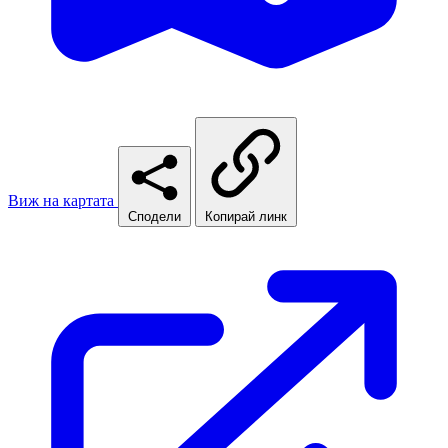
Виж на картата
Сподели
Копирай линк