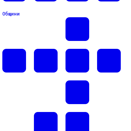
Общини
Общини