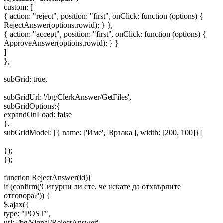
custom: [
{ action: "reject", position: "first", onClick: function (options) {
RejectAnswer(options.rowid); } },
{ action: "accept", position: "first", onClick: function (options) {
ApproveAnswer(options.rowid); } }
]
},
subGrid: true,
subGridUrl: '/bg/ClerkAnswer/GetFiles',
subGridOptions:{
expandOnLoad: false
},
subGridModel: [{ name: ['Име', 'Връзка'], width: [200, 100]}]
});
});
function RejectAnswer(id){
if (confirm('Сигурни ли сте, че искате да отхвърлите
отговора?')) {
$.ajax({
type: "POST",
url: '/bg/Signal/RejectAnswer',