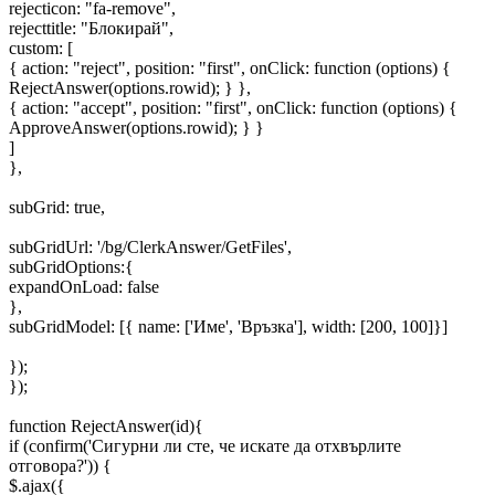
rejecticon: "fa-remove",
rejecttitle: "Блокирай",
custom: [
{ action: "reject", position: "first", onClick: function (options) {
RejectAnswer(options.rowid); } },
{ action: "accept", position: "first", onClick: function (options) {
ApproveAnswer(options.rowid); } }
]
},
subGrid: true,
subGridUrl: '/bg/ClerkAnswer/GetFiles',
subGridOptions:{
expandOnLoad: false
},
subGridModel: [{ name: ['Име', 'Връзка'], width: [200, 100]}]
});
});
function RejectAnswer(id){
if (confirm('Сигурни ли сте, че искате да отхвърлите
отговора?')) {
$.ajax({