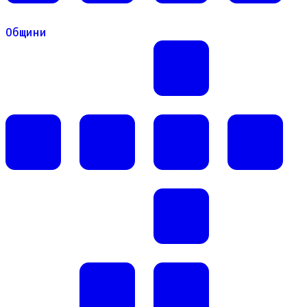
Общини
Общини