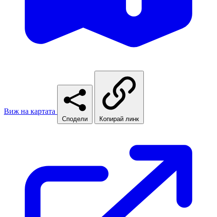
Виж на картата
Сподели
Копирай линк