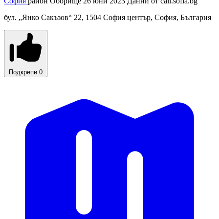
София
район Оборище
26 юни 2023
Данни от
call.sofia.bg
бул. „Янко Сакъзов“ 22, 1504 София център, София, България
Подкрепи
0