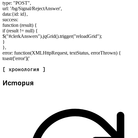
type: "POST",
url: '/bg/Signal/RejectAnswer',
data:{id: id},
success:
function (result) {
if (result != null) {
$("#clerkAnswers").jqGrid().trigger("reloadGrid");
}
},
error: function(XMLHttpRequest, textStatus, errorThrown) {
toastr['error']('
[ хронология ]
История