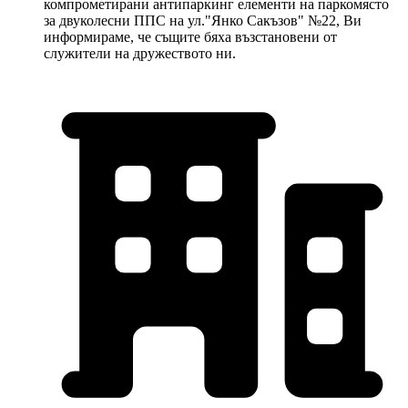
компрометирани антипаркинг елементи на паркомясто
за двуколесни ППС на ул."Янко Сакъзов" №22, Ви
информираме, че същите бяха възстановени от
служители на дружеството ни.