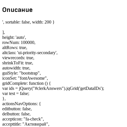
Описание
', sortable: false, width: 200 }
],
height: 'auto',
rowNum: 100000,
altRows: true,
altclass: 'ui-priority-secondary',
viewrecords: true,
shrinkToFit: true,
autowidth: true,
guiStyle: "bootstrap",
iconSet: "fontAwesome",
gridComplete: function () {
var ids = jQuery("#clerkAnswers").jqGrid('getDataIDs');
var test = false;
},
actionsNavOptions: {
editbutton: false,
delbutton: false,
accepticon: "fa-check",
accepttitle: "Активирай",