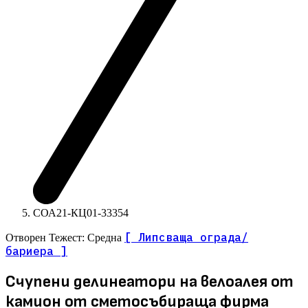
СОА21-КЦ01-33354
[ Липсваща ограда/
Отворен
Тежест: Средна
бариера ]
Счупени делинеатори на велоалея от
камион от сметосъбираща фирма