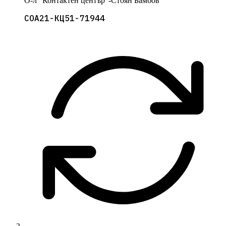
О-л "Контактен център"-Стоян Бамбов
СОА21-КЦ51-71944