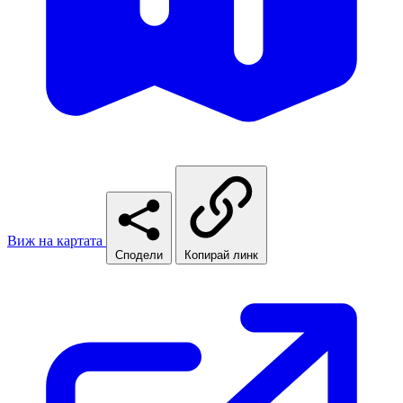
Виж на картата
Сподели
Копирай линк