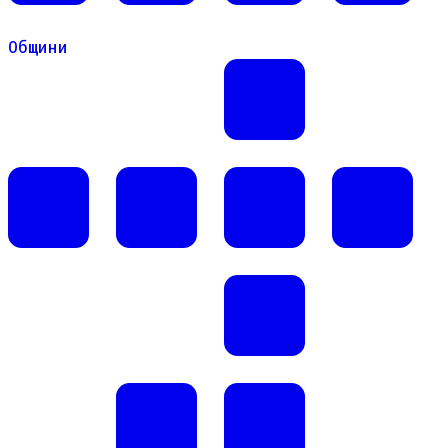
Общини
Общини