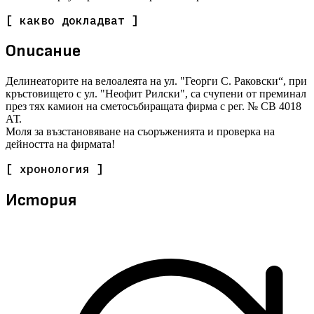
[ какво докладват ]
Описание
Делинеаторите на велоалеята на ул. "Георги С. Раковски“, при
кръстовището с ул. "Неофит Рилски", са счупени от преминал
през тях камион на сметосъбиращата фирма с рег. № СВ 4018
АТ.
Моля за възстановяване на съоръженията и проверка на
дейността на фирмата!
[ хронология ]
История