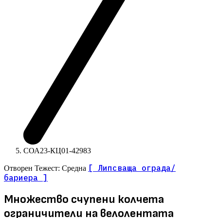
СОА23-КЦ01-42983
[ Липсваща ограда/
Отворен
Тежест: Средна
бариера ]
Множество счупени колчета
ограничители на велолентата