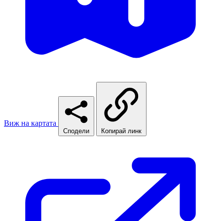
Виж на картата
Сподели
Копирай линк