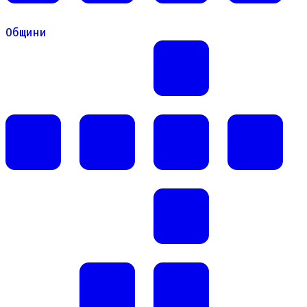
Общини
Общини