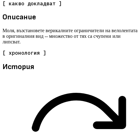
[ какво докладват ]
Описание
Моля, възстановете верикалните ограничители на велолентата
в оригиналния вид -- множество от тях са счупени или
липсват.
[ хронология ]
История