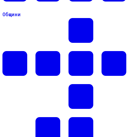
Общини
Общини