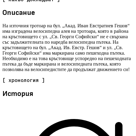
Описание
На източния тротоар на бул. „Акад. Иван Евстратиев Гешов“
има изградена велосипедна алея на тротоара, която в района
на кръстовището с ул. „Св. Георги Софийски“ не е свързана
със задължителната по наредба велосипедна пътека. На
кръстовището на бул. „Акад. Ив. Евстр. Гешов“ и ул. „Св.
Георги Софийски“ има маркирана само пешеходна пътека.
Необходимо е на това кръстовище успоредно на пешеходната
пътека да бъде маркирана и велосипедната пътека, която
позволява на велосипедистите да продължат движението си!
[ хронология ]
История