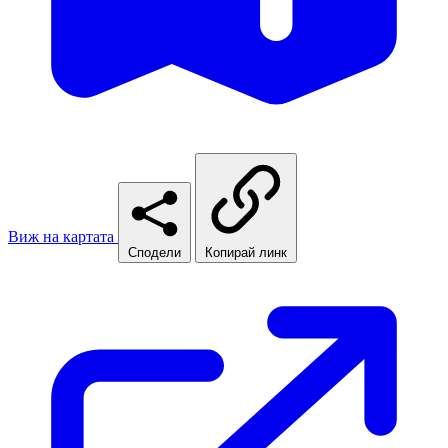
Виж на картата
Сподели
Копирай линк