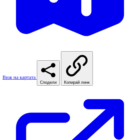
Виж на картата
Сподели
Копирай линк