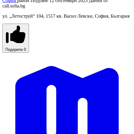
София
район Подуяне
12 септември 2023
Данни от
call.sofia.bg
ул. „Летоструй“ 104, 1517 кв. Васил Левски, София, България
Подкрепи
0