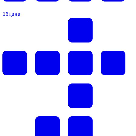
Общини
Общини