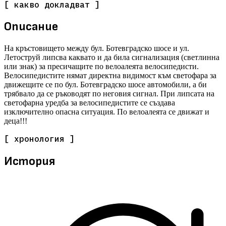
[ какво докладват ]
Описание
На кръстовището между бул. Ботевградско шосе и ул.
Летоструй липсва каквато и да била сигнализация (светлинна
или знак) за пресичащите по велоалеята велосипедисти.
Велосипедистите нямат директна видимост към светофара за
движещите се по бул. Ботевградско шосе автомобили, а би
трябвало да се ръководят по неговия сигнал. При липсата на
светофарна уредба за велосипедистите се създава
изключително опасна ситуация. По велоалеята се движат и
деца!!!
[ хронология ]
История