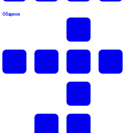
Общини
Общини