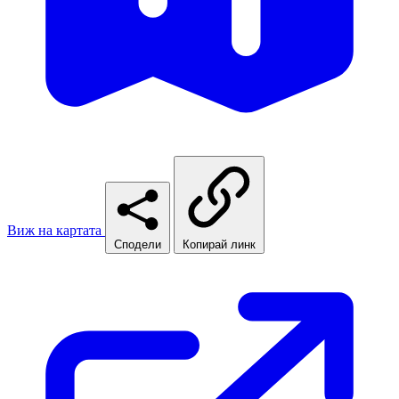
Виж на картата
Сподели
Копирай линк