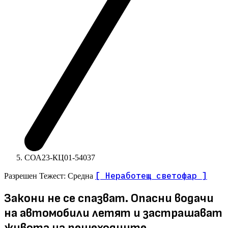
СОА23-КЦ01-54037
[ Неработещ светофар ]
Разрешен
Тежест: Средна
Закони не се спазват. Опасни водачи
на автомобили летят и застрашават
живота на пешеходците.