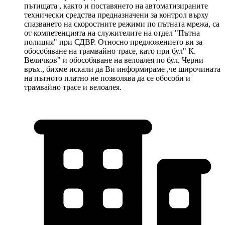
пътищата , както и поставянето на автоматизираните
технически средства предназначени за контрол върху
спазването на скоростните режими по пътната мрежа, са
от компетенцията на служителите на отдел "Пътна
полиция" при СДВР. Относно предложението ви за
обособяване на трамвайно трасе, като при бул" К.
Величков" и обособяване на велоалея по бул. Черни
връх., бихме искали да Ви информираме ,че широчината
на пътното платно не позволява да се обособи и
трамвайно трасе и велоалея.