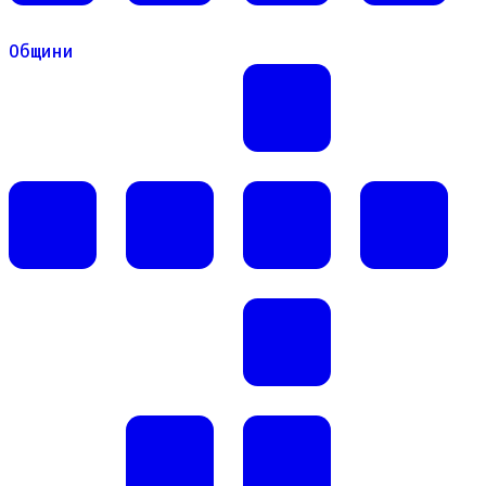
Общини
Общини