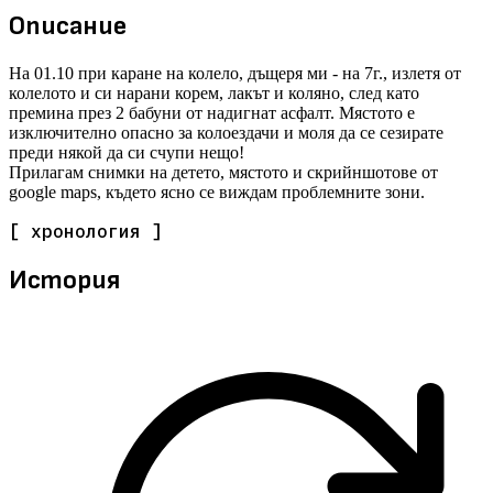
Описание
На 01.10 при каране на колело, дъщеря ми - на 7г., излетя от
колелото и си нарани корем, лакът и коляно, след като
премина през 2 бабуни от надигнат асфалт. Мястото е
изключително опасно за колоездачи и моля да се сезирате
преди някой да си счупи нещо!
Прилагам снимки на детето, мястото и скрийншотове от
google maps, където ясно се виждам проблемните зони.
[ хронология ]
История