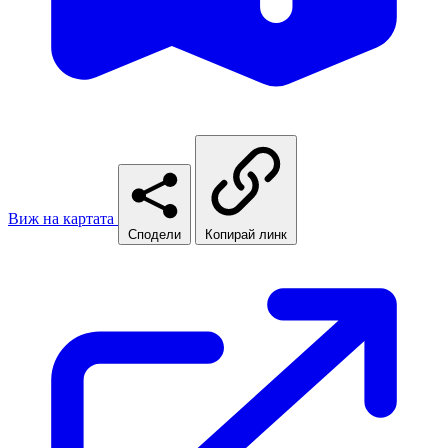
Виж на картата
Сподели
Копирай линк