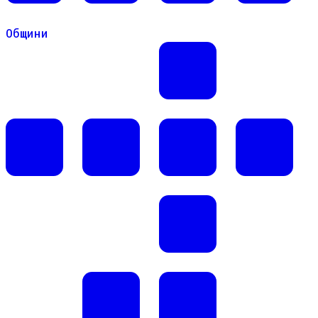
Общини
Общини