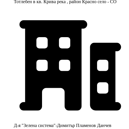
Тотлебен в кв. Крива река , район Красно село - СО
Д-я "Зелена система"-Димитър Пламенов Данчев