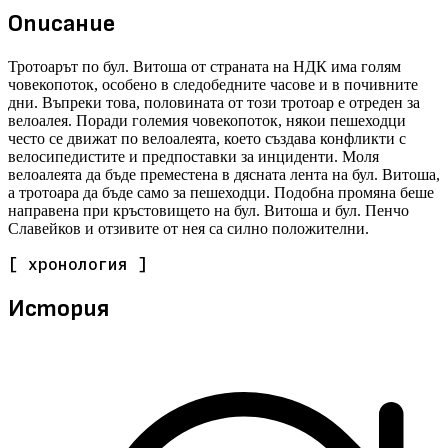
Описание
Тротоарът по бул. Витоша от страната на НДК има голям
човекопоток, особено в следобедните часове и в почивните
дни. Въпреки това, половината от този тротоар е отреден за
велоалея. Поради големия човекопоток, някои пешеходци
често се движат по велоалеята, което създава конфликти с
велосипедистите и предпоставки за инциденти. Моля
велоалеята да бъде преместена в дясната лента на бул. Витоша,
а тротоара да бъде само за пешеходци. Подобна промяна беше
направена при кръстовището на бул. Витоша и бул. Пенчо
Славейков и отзивите от нея са силно положителни.
[ хронология ]
История