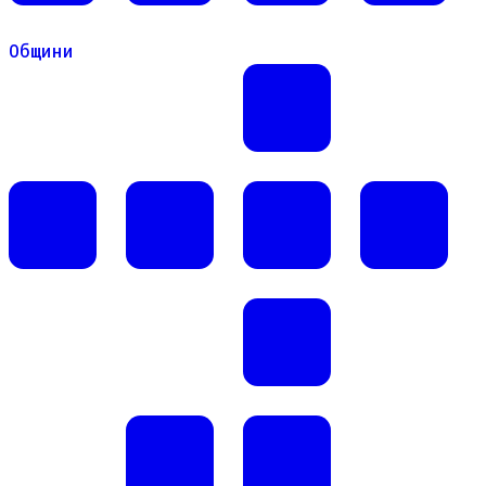
Общини
Общини