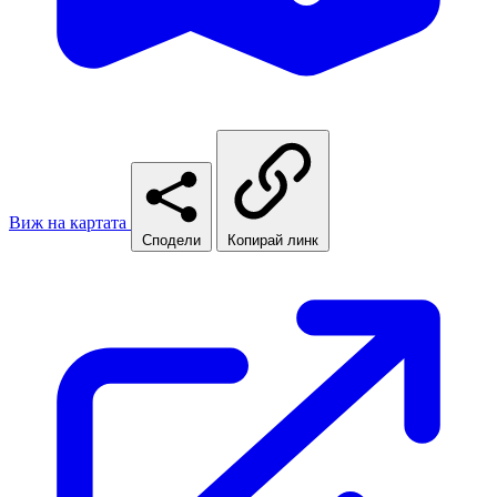
Виж на картата
Сподели
Копирай линк