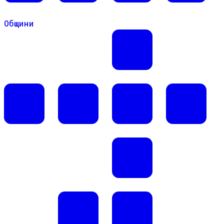
Общини
Общини