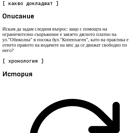
[ какво докладват ]
Описание
Искам да задам следния въпрос: защо с помощта на
ограничително съоръжение е завзето дясното платно на
ул."Обиколна" в посока бул."Копенхаген", като на практика е
отнето правото на водачите на мпс да се движат свободно по
него?
[ хронология ]
История