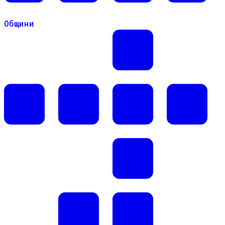
Общини
Общини