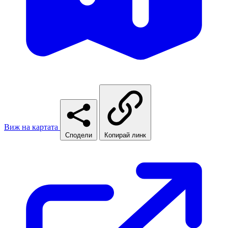
Виж на картата
Сподели
Копирай линк