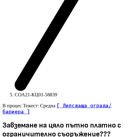
СОА21-КЦ01-58839
[ Липсваща ограда/
В процес
Тежест: Средна
бариера ]
Завземане на цяло пътно платно с
ограничително съоръжение???