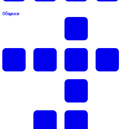
Общини
Общини