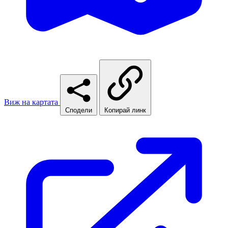
Виж на картата
Сподели
Копирай линк