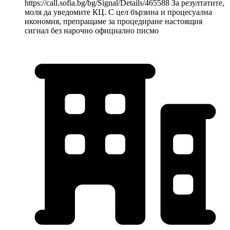
https://call.sofia.bg/bg/Signal/Details/465588 За резултатите,
моля да уведомите КЦ. С цел бързина и процесуална
икономия, препращаме за процедиране настоящия
сигнал без нарочно официално писмо