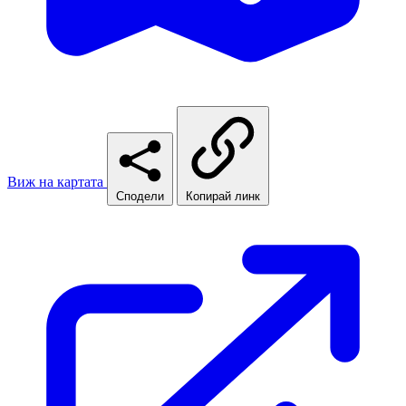
Виж на картата
Сподели
Копирай линк