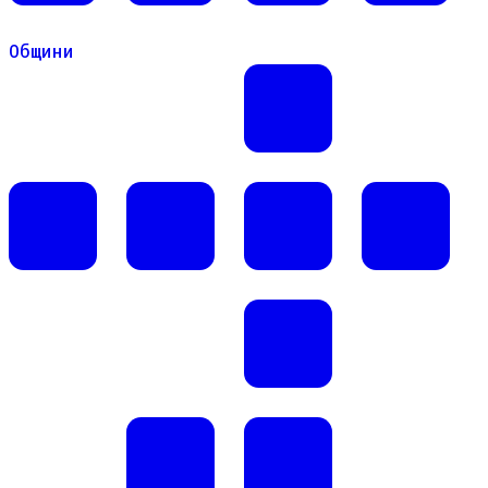
Общини
Общини