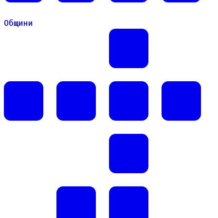
Общини
Общини