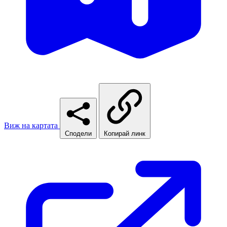
Виж на картата
Сподели
Копирай линк