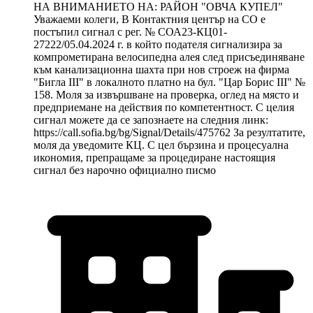
НА ВНИМАНИЕТО НА: РАЙОН "ОВЧА КУПЕЛ"
Уважаеми колеги, В Контактния център на СО е
постъпил сигнал с рег. № СОА23-КЦ01-
27222/05.04.2024 г. в който подателя сигнализира за
компрометирана велосипедна алея след присъединяване
към канализационна шахта при нов строеж на фирма
"Бигла III" в локалното платно на бул. "Цар Борис III" №
158. Моля за извършване на проверка, оглед на място и
предприемане на действия по компетентност. С целия
сигнал можете да се запознаете на следния линк:
https://call.sofia.bg/bg/Signal/Details/475762 За резултатите,
моля да уведомите КЦ. С цел бързина и процесуална
икономия, препращаме за процедиране настоящия
сигнал без нарочно официално писмо