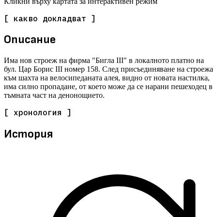
Кликни върху картата за интерактивен режим
[ какво докладват ]
Описание
Има нов строеж на фирма "Бигла III" в локалното платно на
бул. Цар Борис III номер 158. След присъединяване на строежа
към шахта на велосипеданата алея, видно от новата настилка,
има силно пропадане, от което може да се нарани пешеходец в
тъмната част на денонощието.
[ хронология ]
История