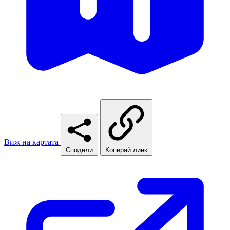
Виж на картата
Сподели
Копирай линк