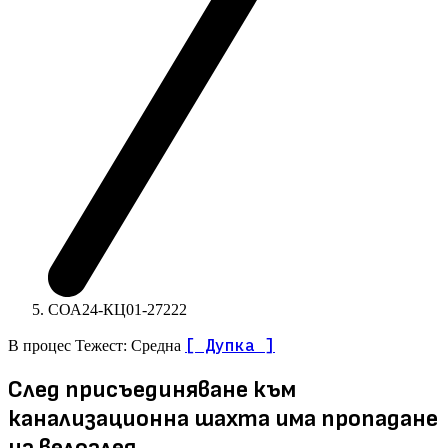
СОА24-КЦ01-27222
[ Дупка ]
В процес
Тежест: Средна
След присъединяване към
канализационна шахта има пропадане
на велоалея