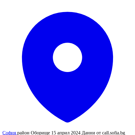
София
район Оборище
15 април 2024
Данни от
call.sofia.bg