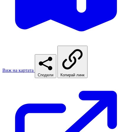
Виж на картата
Сподели
Копирай линк