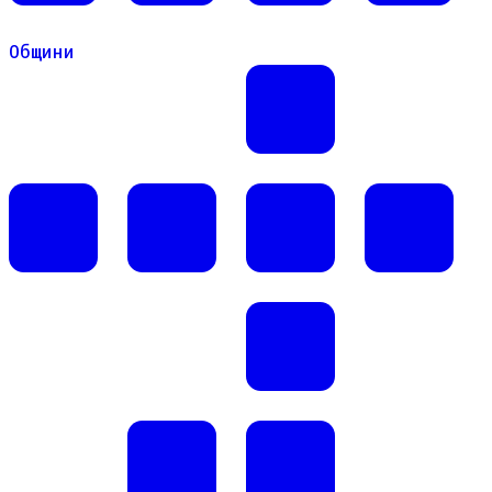
Общини
Общини