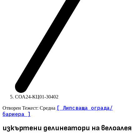
СОА24-КЦ01-30402
[ Липсваща ограда/
Отворен
Тежест: Средна
бариера ]
изкъртени делинеатори на велоалея