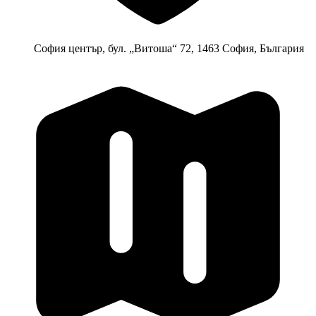
София център, бул. „Витоша“ 72, 1463 София, България