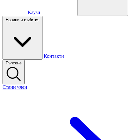
Каузи
Каузи
Новини и събития
Новини и събития
Контакти
Търсене
Контакти
Стани член