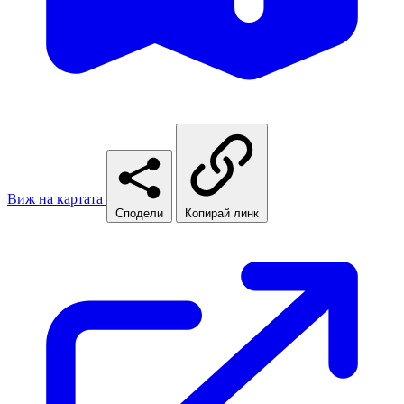
Виж на картата
Сподели
Копирай линк