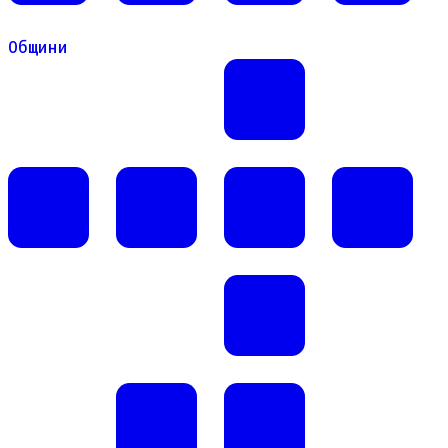
Общини
Общини