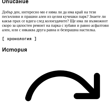
Описание
Добър ден, интересно ми е няма ли да има край на тези
песъчливи и прашни алеи из целия кучешки парк? Знаете ли
какъв прах се вдига след колоездачите? Ще има ли възможнот
скоро за цялостен ремонт на парка с хубави и равно асфалтови
алеи, или с някаква друга равна и безпрашна настилка.
[ хронология ]
История