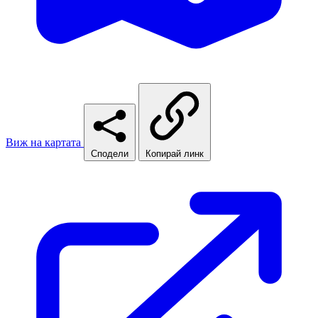
Виж на картата
Сподели
Копирай линк