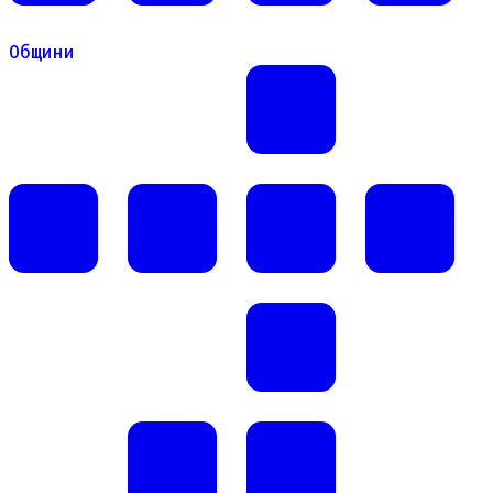
Общини
Общини