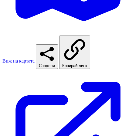
Виж на картата
Сподели
Копирай линк