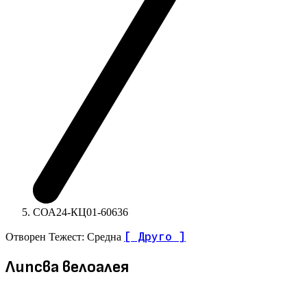
СОА24-КЦ01-60636
[ Друго ]
Отворен
Тежест: Средна
Липсва велоалея