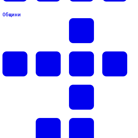
Общини
Общини