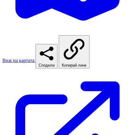
Виж на картата
Сподели
Копирай линк