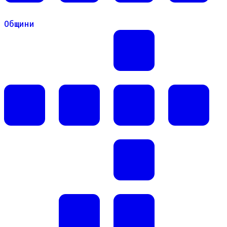
Общини
Общини