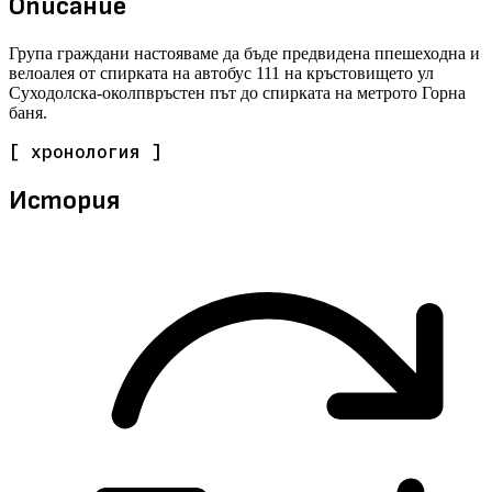
Описание
Група граждани настояваме да бъде предвидена ппешеходна и
велоалея от спирката на автобус 111 на кръстовището ул
Суходолска-околпвръстен път до спирката на метрото Горна
баня.
[ хронология ]
История