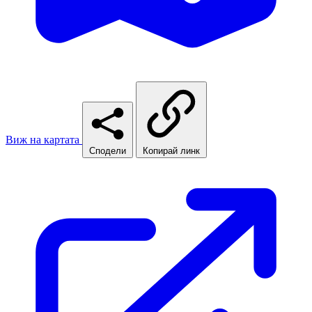
Виж на картата
Сподели
Копирай линк