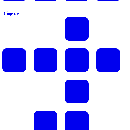
Общини
Общини