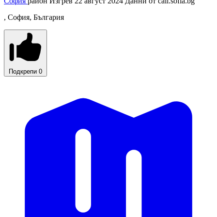
София
район Изгрев
22 август 2024
Данни от
call.sofia.bg
, София, България
Подкрепи
0