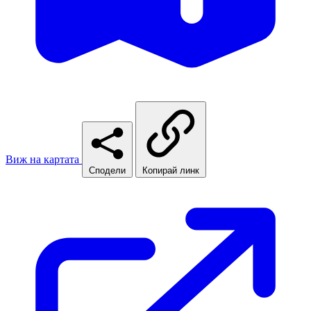
Виж на картата
Сподели
Копирай линк