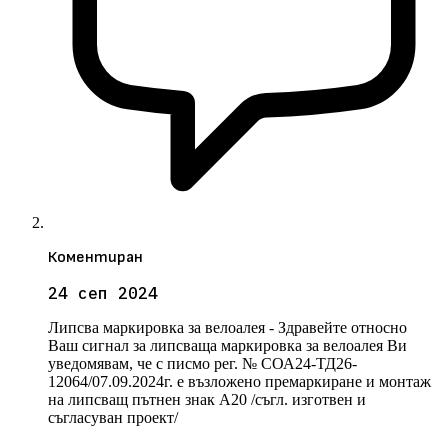
Коментиран
24 сеп 2024
Липсва маркировка за велоалея - Здравейте относно
Ваш сигнал за липсваща маркировка за велоалея Ви
уведомявам, че с писмо рег. № СОА24-ТД26-
12064/07.09.2024г. е възложено премаркиране и монтаж
на липсващ пътнен знак А20 /съгл. изготвен и
съгласуван проект/