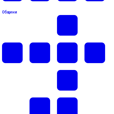
Общини
Общини