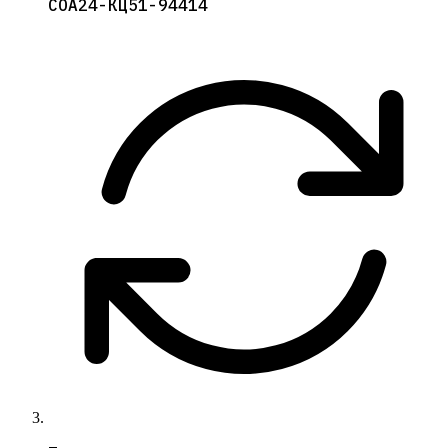
СОА24-КЦ51-94414