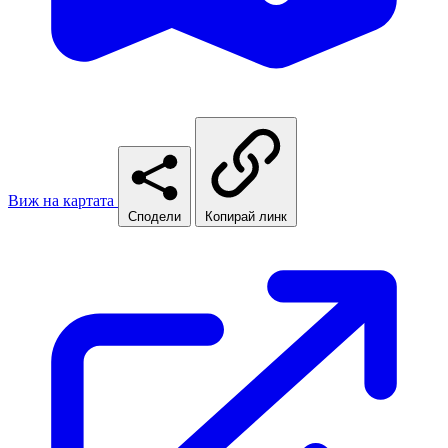
Виж на картата
Сподели
Копирай линк