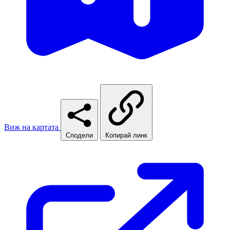
Виж на картата
Сподели
Копирай линк