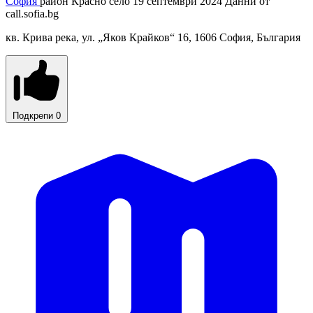
София
район Красно село
19 септември 2024
Данни от
call.sofia.bg
кв. Крива река, ул. „Яков Крайков“ 16, 1606 София, България
Подкрепи
0