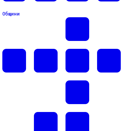
Общини
Общини