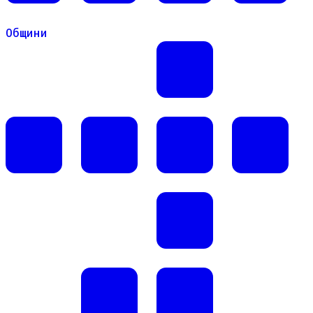
Общини
Общини