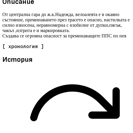
Описание
От централна гара до ж.к.Надежда, велоалеята е в окаяно
състояние, преминаването през трасето е опасно, настилката е
силно износена, неравномерна с изобилие от дупки,пясък,
чакъл ,изтрита е и маркировката.
Създава се огромна опасност за преминаващите ППС по нея
[ хронология ]
История