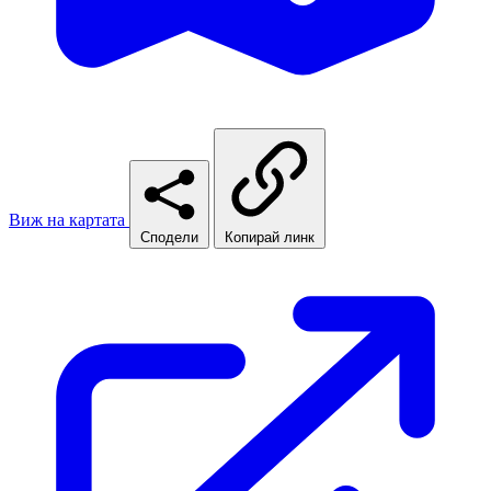
Виж на картата
Сподели
Копирай линк