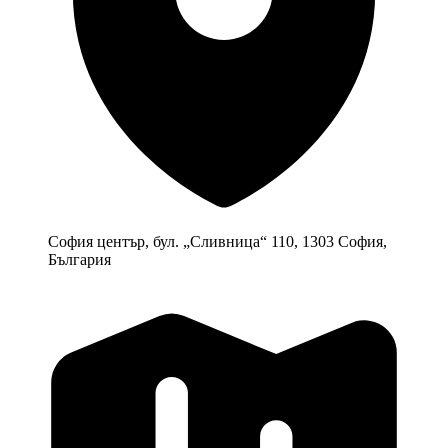
София център, бул. „Cливница“ 110, 1303 София,
България