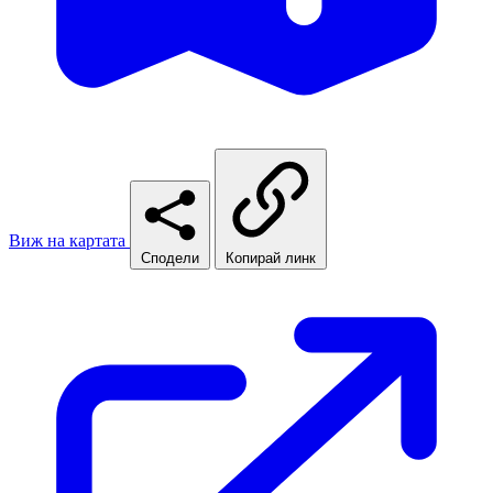
Виж на картата
Сподели
Копирай линк