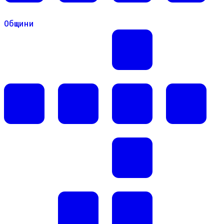
Общини
Общини