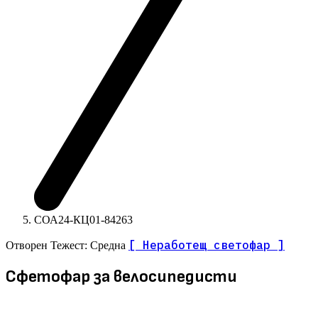
СОА24-КЦ01-84263
[ Неработещ светофар ]
Отворен
Тежест: Средна
Сфетофар за велосипедисти