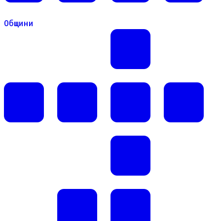
Общини
Общини