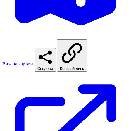
Виж на картата
Сподели
Копирай линк