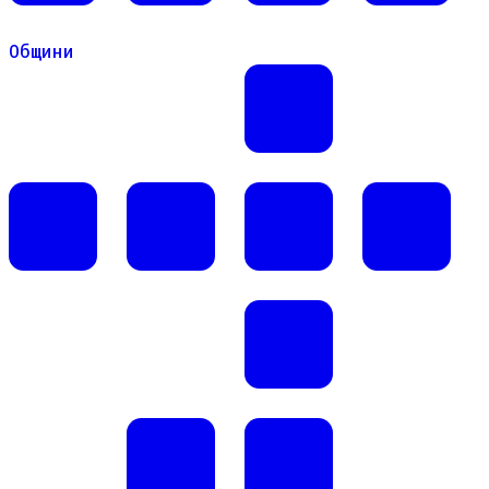
Общини
Общини