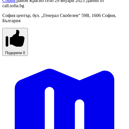
София
район Красно село
29 януари 2025
Данни от
call.sofia.bg
София център, бул. „Генерал Скобелев“ 59В, 1606 София,
България
Подкрепи
0