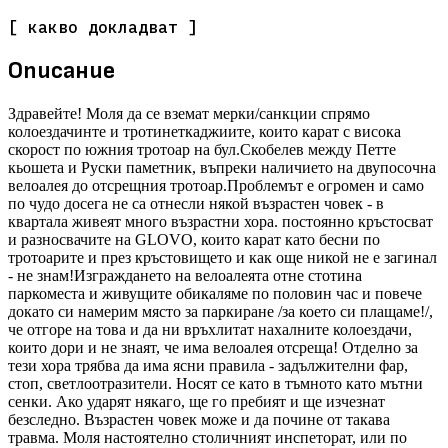
[ какво докладват ]
Описание
Здравейте! Моля да се вземат мерки/санкции спрямо
колоездачинте и тротинеткаджиите, които карат с висока
скорост по южния тротоар на бул.Скобелев между Петте
кьошета и Руски паметник, въпреки наличието на двупосочна
велоалея до отсрещния тротоар.Проблемът е огромен и само
по чудо досега не са отнесли някой възрастен човек - в
квартала живеят много възрастни хора. постоянно кръстосват
и разносвачите на GLOVO, които карат като бесни по
тротоарите и през кръстовището и как още никой не е загинал
- не знам!Изграждането на велоалеята отне стотина
паркоместа и живущите обикаляме по половин час и повече
докато си намерим място за паркиране /за което си плащаме!/,
че отгоре на това и да ни връхлитат нахалните колоездачи,
които дори и не знаят, че има велоалея отсреща! Отделно за
тези хора трябва да има ясни правила - задължителни фар,
стоп, светлоотразители. Носят се като в тъмното като мътни
сенки. Ако ударят някаго, ще го пребият и ще изчезнат
безследно. Възрастен човек може и да почине от такава
травма. Моля настоятелно столичният инспеторат, или по