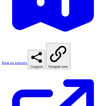
Виж на картата
Сподели
Копирай линк