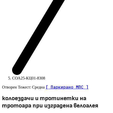
СОА25-КЦ01-8308
[ Паркирано МПС ]
Отворен
Тежест: Средна
колоездачи и тротинетки на
тротоара при изградена велоалея