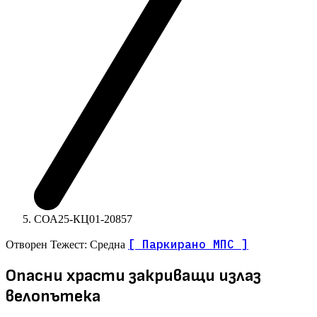
СОА25-КЦ01-20857
[ Паркирано МПС ]
Отворен
Тежест: Средна
Опасни храсти закриващи излаз
велопътека