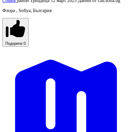
София
район Триадица
12 март 2025
Данни от
call.sofia.bg
Флора , Sofiya, България
Подкрепи
0