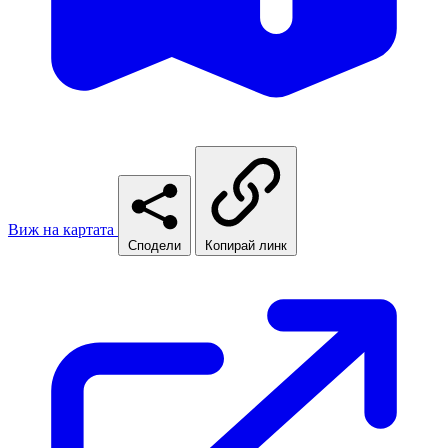
Виж на картата
Сподели
Копирай линк