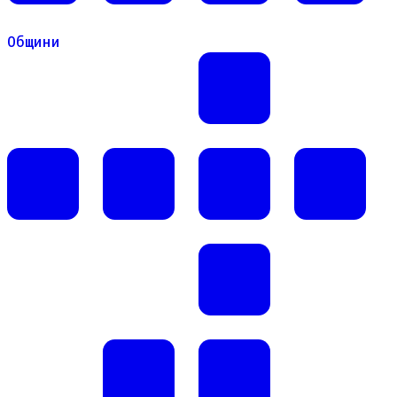
Общини
Общини