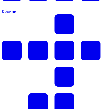
Общини
Общини