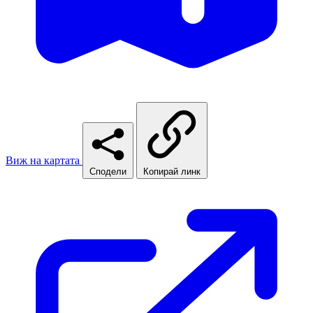
Виж на картата
Сподели
Копирай линк