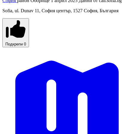
София
район Оборище
1 април 2025
Данни от
call.sofia.bg
Sofia, ul. Dunav 11, София център, 1527 София, България
Подкрепи
0