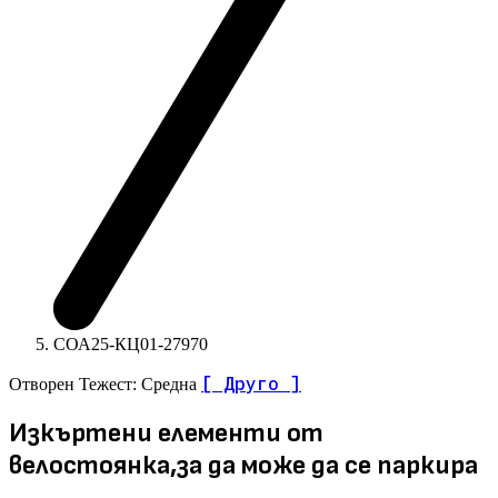
СОА25-КЦ01-27970
[ Друго ]
Отворен
Тежест: Средна
Изкъртени елементи от
велостоянка,за да може да се паркира