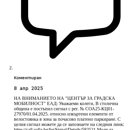
Коментиран
8 апр 2025
НА ВНИМАНИЕТО НА "ЦЕНТЪР ЗА ГРАДСКА
МОБИЛНОСТ" ЕАД: Уважаеми колеги, В столична
община е постъпил сигнал с рег. № СОА25-КЦ01-
27970/01.04.2025. относно изкъртени елементи от
велостоянка в зона за почасово платено паркиране. С
целия сигнал можете да се запознаете на следния линк:
https://call.sofia.bg/bg/Signal/Details/582521 Моля да