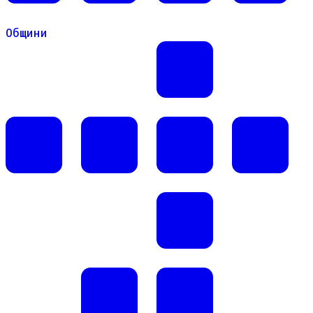
Общини
Общини