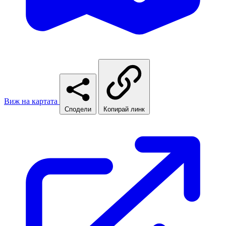
Виж на картата
Сподели
Копирай линк