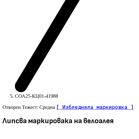
СОА25-КЦ01-41988
[ Избледняла маркировка ]
Отворен
Тежест: Средна
Липсва маркировака на велоалея