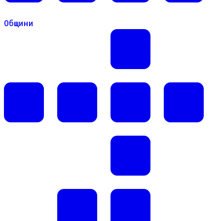
Общини
Общини