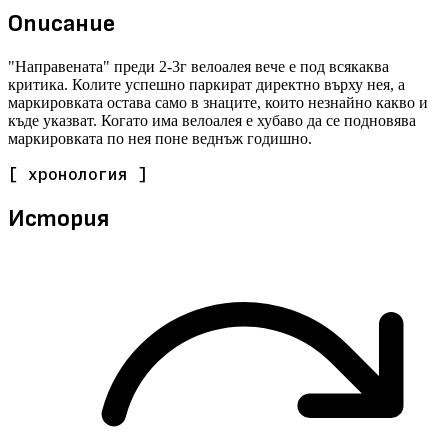
Описание
"Направената" преди 2-3г велоалея вече е под всякаква
критика. Колите успешно паркират директно върху нея, а
маркировката остава само в знаците, които незнайно какво и
къде указват. Когато има велоалея е хубаво да се подновява
маркировката по нея поне веднъж годишно.
[ хронология ]
История