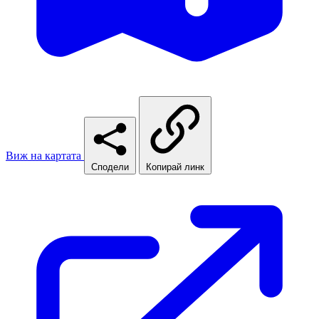
Виж на картата
Сподели
Копирай линк