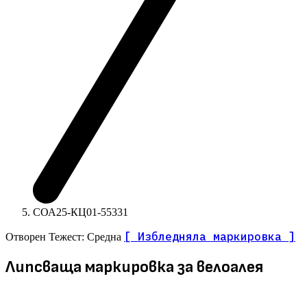
СОА25-КЦ01-55331
[ Избледняла маркировка ]
Отворен
Тежест: Средна
Липсваща маркировка за велоалея