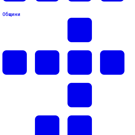
Общини
Общини