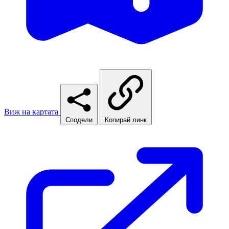
Виж на картата
Сподели
Копирай линк