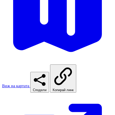
Виж на картата
Сподели
Копирай линк