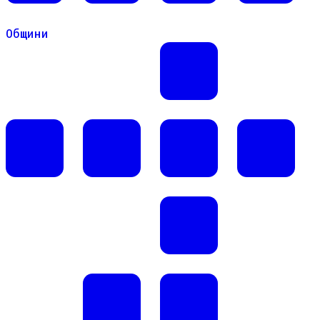
Общини
Общини