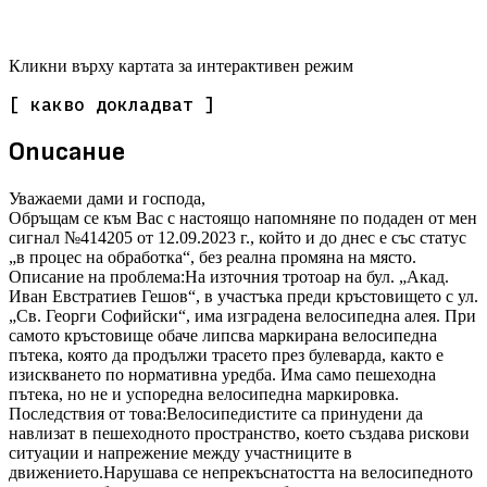
Кликни върху картата за интерактивен режим
[ какво докладват ]
Описание
Уважаеми дами и господа,
Обръщам се към Вас с настоящо напомняне по подаден от мен
сигнал №414205 от 12.09.2023 г., който и до днес е със статус
„в процес на обработка“, без реална промяна на място.
Описание на проблема:На източния тротоар на бул. „Акад.
Иван Евстратиев Гешов“, в участъка преди кръстовището с ул.
„Св. Георги Софийски“, има изградена велосипедна алея. При
самото кръстовище обаче липсва маркирана велосипедна
пътека, която да продължи трасето през булеварда, както е
изискването по нормативна уредба. Има само пешеходна
пътека, но не и успоредна велосипедна маркировка.
Последствия от това:Велосипедистите са принудени да
навлизат в пешеходното пространство, което създава рискови
ситуации и напрежение между участниците в
движението.Нарушава се непрекъснатостта на велосипедното