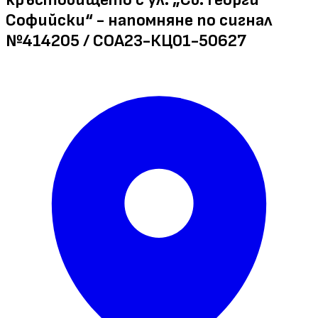
Софийски“ - напомняне по сигнал
№414205 / СОА23-КЦ01-50627