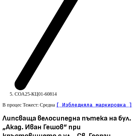
СОА25-КЦ01-60814
[ Избледняла маркировка ]
В процес
Тежест: Средна
Липсваща велосипедна пътека на бул.
„Акад. Иван Гешов“ при
кръстовището с ул. „Св. Георги