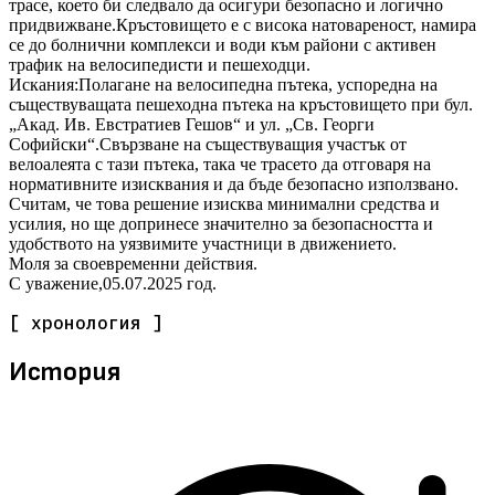
трасе, което би следвало да осигури безопасно и логично
придвижване.Кръстовището е с висока натовареност, намира
се до болнични комплекси и води към райони с активен
трафик на велосипедисти и пешеходци.
Искания:Полагане на велосипедна пътека, успоредна на
съществуващата пешеходна пътека на кръстовището при бул.
„Акад. Ив. Евстратиев Гешов“ и ул. „Св. Георги
Софийски“.Свързване на съществуващия участък от
велоалеята с тази пътека, така че трасето да отговаря на
нормативните изисквания и да бъде безопасно използвано.
Считам, че това решение изисква минимални средства и
усилия, но ще допринесе значително за безопасността и
удобството на уязвимите участници в движението.
Моля за своевременни действия.
С уважение,05.07.2025 год.
[ хронология ]
История