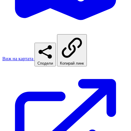
Виж на картата
Сподели
Копирай линк