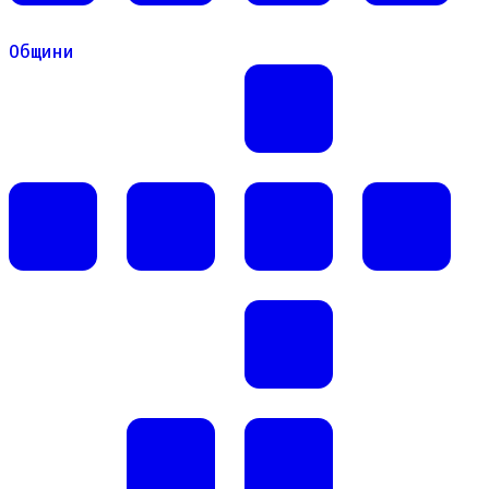
Общини
Общини