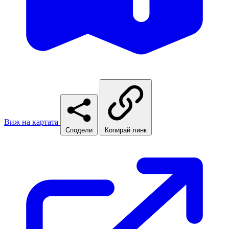
Виж на картата
Сподели
Копирай линк