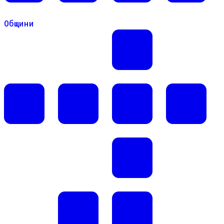
Общини
Общини