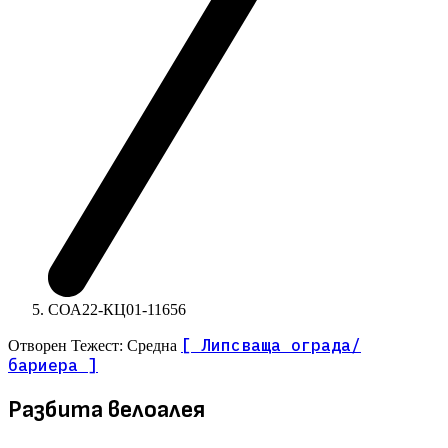
СОА22-КЦ01-11656
[ Липсваща ограда/
Отворен
Тежест: Средна
бариера ]
Разбита велоалея