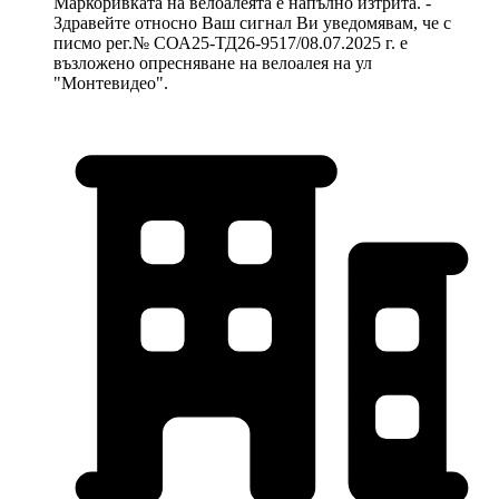
Маркоривката на велоалеята е напълно изтрита. -
Здравейте относно Ваш сигнал Ви уведомявам, че с
писмо рег.№ СОА25-ТД26-9517/08.07.2025 г. е
възложено опресняване на велоалея на ул
"Монтевидео".