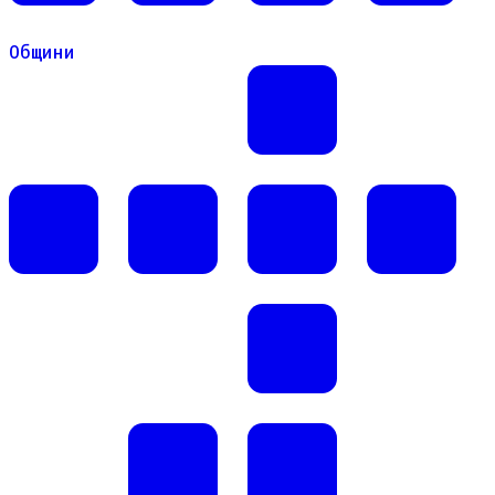
Общини
Общини