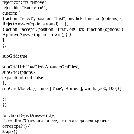
rejecticon: "fa-remove",
rejecttitle: "Блокирай",
custom: [
{ action: "reject", position: "first", onClick: function (options) {
RejectAnswer(options.rowid); } },
{ action: "accept", position: "first", onClick: function (options) {
ApproveAnswer(options.rowid); } }
]
},
subGrid: true,
subGridUrl: '/bg/ClerkAnswer/GetFiles',
subGridOptions:{
expandOnLoad: false
},
subGridModel: [{ name: ['Име', 'Връзка'], width: [200, 100]}]
});
});
function RejectAnswer(id){
if (confirm('Сигурни ли сте, че искате да отхвърлите
отговора?')) {
$.ajax({