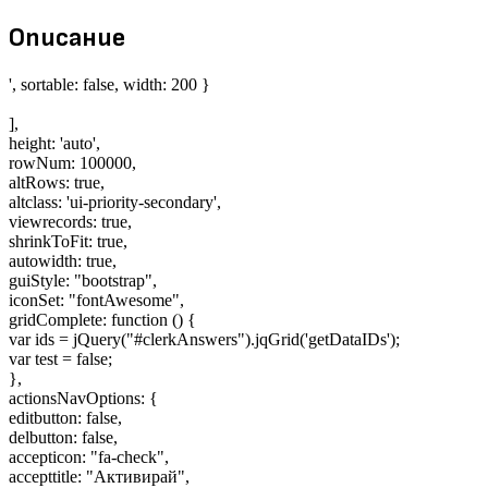
Описание
', sortable: false, width: 200 }
],
height: 'auto',
rowNum: 100000,
altRows: true,
altclass: 'ui-priority-secondary',
viewrecords: true,
shrinkToFit: true,
autowidth: true,
guiStyle: "bootstrap",
iconSet: "fontAwesome",
gridComplete: function () {
var ids = jQuery("#clerkAnswers").jqGrid('getDataIDs');
var test = false;
},
actionsNavOptions: {
editbutton: false,
delbutton: false,
accepticon: "fa-check",
accepttitle: "Активирай",