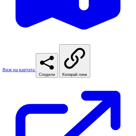
Виж на картата
Сподели
Копирай линк