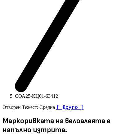
СОА25-КЦ01-63412
[ Друго ]
Отворен
Тежест: Средна
Маркоривката на велоалеята е
напълно изтрита.