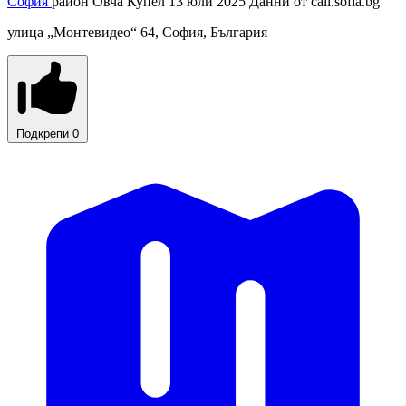
София
район Овча Купел
13 юли 2025
Данни от
call.sofia.bg
улица „Монтевидео“ 64, София, България
Подкрепи
0