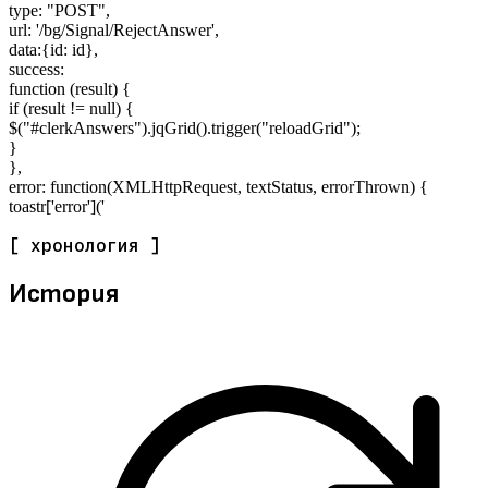
type: "POST",
url: '/bg/Signal/RejectAnswer',
data:{id: id},
success:
function (result) {
if (result != null) {
$("#clerkAnswers").jqGrid().trigger("reloadGrid");
}
},
error: function(XMLHttpRequest, textStatus, errorThrown) {
toastr['error']('
[ хронология ]
История