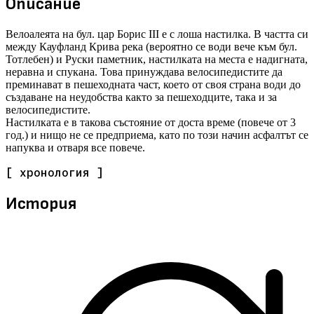
Описание
Велоалеята на бул. цар Борис III е с лоша настилка. В частта си
между Кауфланд Крива река (вероятно се води вече към бул.
Тотлебен) и Руски паметник, настилката на места е надигната,
неравна и спукана. Това принуждава велосипедистите да
преминават в пешеходната част, което от своя страна води до
създаване на неудобства както за пешеходците, така и за
велосипедистите.
Настилката е в такова състояние от доста време (повече от 3
год.) и нищо не се предприема, като по този начин асфалтът се
напуква и отваря все повече.
[ хронология ]
История