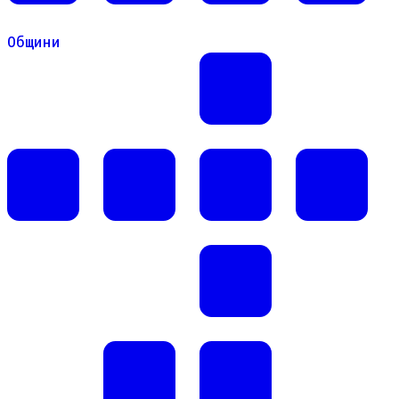
Общини
Общини