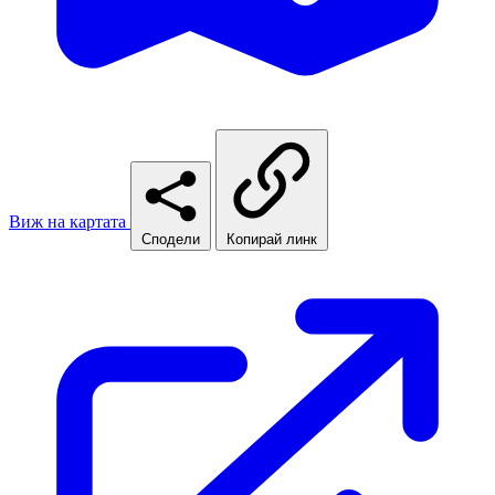
Виж на картата
Сподели
Копирай линк