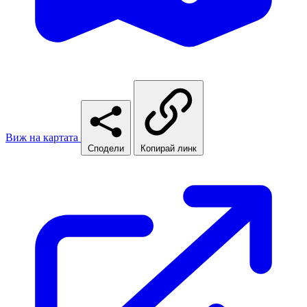
Виж на картата
Сподели
Копирай линк