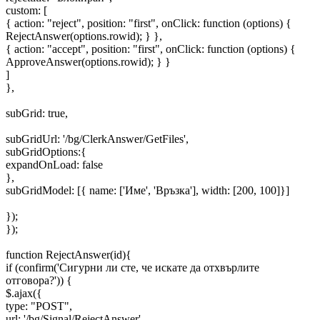
custom: [
{ action: "reject", position: "first", onClick: function (options) {
RejectAnswer(options.rowid); } },
{ action: "accept", position: "first", onClick: function (options) {
ApproveAnswer(options.rowid); } }
]
},
subGrid: true,
subGridUrl: '/bg/ClerkAnswer/GetFiles',
subGridOptions:{
expandOnLoad: false
},
subGridModel: [{ name: ['Име', 'Връзка'], width: [200, 100]}]
});
});
function RejectAnswer(id){
if (confirm('Сигурни ли сте, че искате да отхвърлите
отговора?')) {
$.ajax({
type: "POST",
url: '/bg/Signal/RejectAnswer',