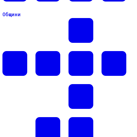
Общини
Общини