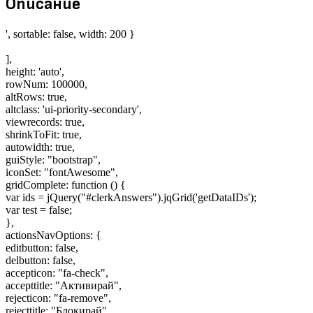
Описание
', sortable: false, width: 200 }
],
height: 'auto',
rowNum: 100000,
altRows: true,
altclass: 'ui-priority-secondary',
viewrecords: true,
shrinkToFit: true,
autowidth: true,
guiStyle: "bootstrap",
iconSet: "fontAwesome",
gridComplete: function () {
var ids = jQuery("#clerkAnswers").jqGrid('getDataIDs');
var test = false;
},
actionsNavOptions: {
editbutton: false,
delbutton: false,
accepticon: "fa-check",
accepttitle: "Активирай",
rejecticon: "fa-remove",
rejecttitle: "Блокирай",