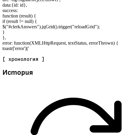
data:{id: id},
success:
function (result) {
if (result != null) {
$("#clerkAnswers").jqGrid().trigger("reloadGrid");
}
},
error: function(XMLHttpRequest, textStatus, errorThrown) {
toastr['error']('
[ хронология ]
История