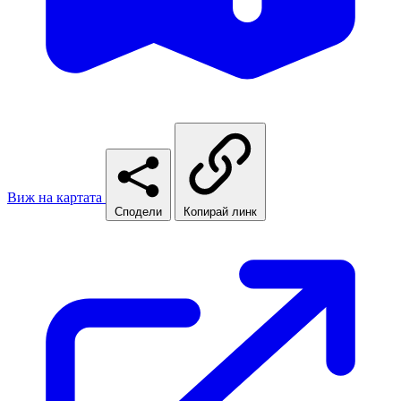
Виж на картата
Сподели
Копирай линк