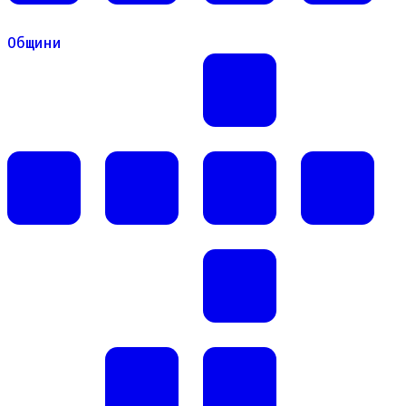
Общини
Общини