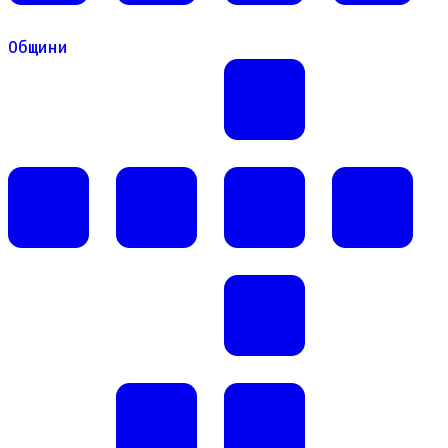
Общини
Общини