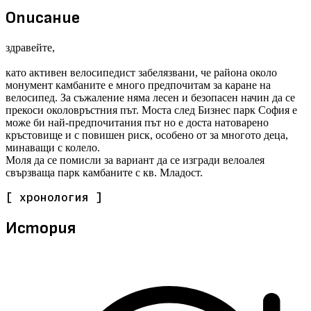
Описание
здравейте,
като активен велосипедист забелязвани, че района около
монумент камбаните е много предпочитам за каране на
велосипед. За съжаление няма лесен и безопасен начин да се
прекоси околовръстния път. Моста след Бизнес парк София е
може би най-предпочитания път но е доста натоварено
кръстовище и с повишен риск, особено от за многото деца,
минаващи с колело.
Моля да се помисли за вариант да се изгради велоалея
свързваща парк камбаните с кв. Младост.
[ хронология ]
История