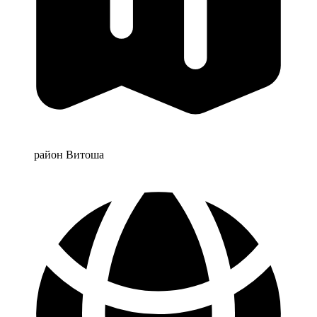
район Витоша