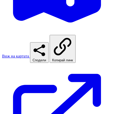
Виж на картата
Сподели
Копирай линк