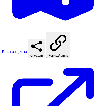
Виж на картата
Сподели
Копирай линк