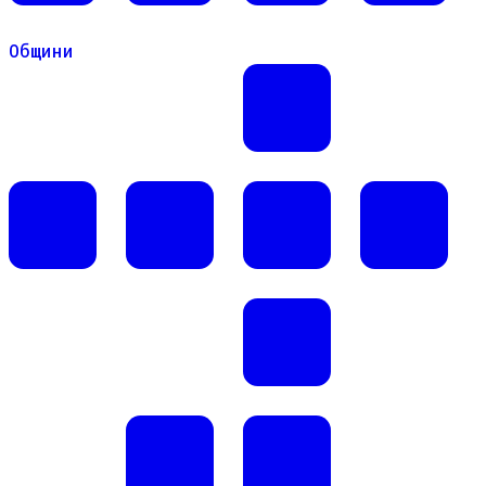
Общини
Общини