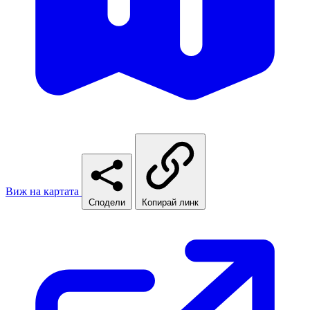
Виж на картата
Сподели
Копирай линк