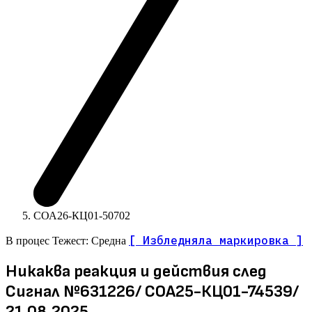
СОА26-КЦ01-50702
[ Избледняла маркировка ]
В процес
Тежест: Средна
Никаква реакция и действия след
Сигнал №631226/ СОА25-КЦ01-74539/
21.08.2025