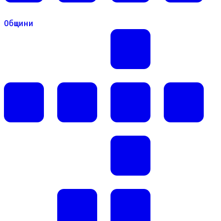
Общини
Общини