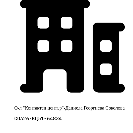
О-л "Контактен център"-Даниела Георгиева Соколова
СОА26-КЦ51-64834