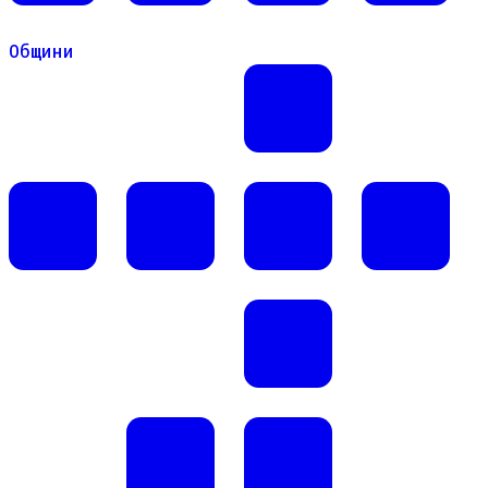
Общини
Общини