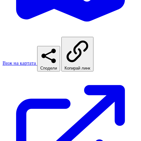
Виж на картата
Сподели
Копирай линк