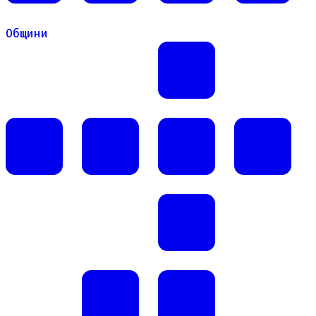
Общини
Общини