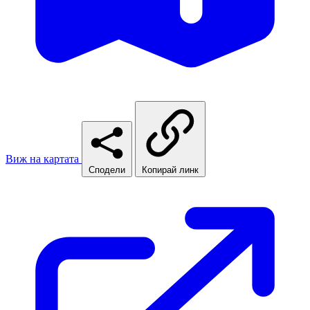
Виж на картата
Сподели
Копирай линк