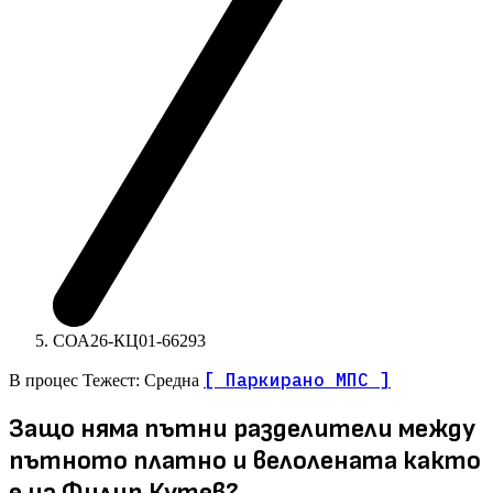
СОА26-КЦ01-66293
[ Паркирано МПС ]
В процес
Тежест: Средна
Защо няма пътни разделители между
пътното платно и велолената както
е на Филип Кутев?