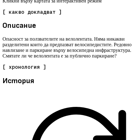
Кликни върху картата за интерактивен режим
[ какво докладват ]
Описание
Опасност за ползвателите на велолентата. Няма никакви
разделитени които да предпазват велосипедистите. Редовно
навлизане и паркиране върху велосипедна инфраструктура.
Смятате ли че велолентата е за публично паркиране?
[ хронология ]
История