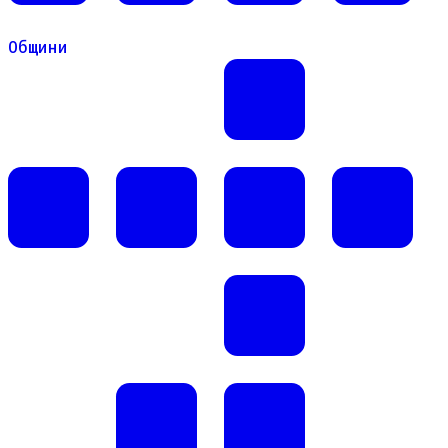
Общини
Общини