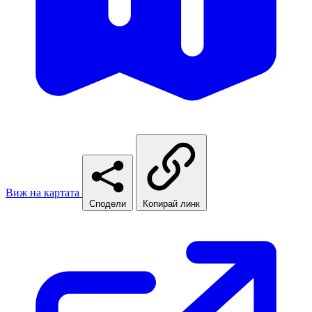
Виж на картата
Сподели
Копирай линк