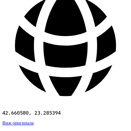
42.660580, 23.285394
Виж оригинала