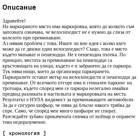
Описание
Здравейте!
На маркираното място има маркировка, която до колкото съм
запозната означава, че велосипедист не е нужно да слиза от
колелото при преминаване.
Аз нямам проблем с това. Имате ли вие идея с колко км/ч
може да се движи един велосипедист? Също, това е място
където минават и пешеходци. Не е пешеходна пътека. По
принцип, местата за преминаване на пешеходци са
кръстовищата на улици, където е и забранено да се паркира.
Тук няма нищо, което да организира паркирането.
Паркиралите остават метър на велосипедисти и пешеходци да
преминават. От всичкото птгоре има и гениален паркинг на
тротоара, където според мен се паркира нелегално имайки
предвид разликата в настилката и маркировката на места.
Резултатът е НУЛА видимост за преминаващите автомобили.
За да е сигурен шофьор, че няма да блъсне някого трябва да
спре. Само, че според мен много шофьори не спират.
Разгледайте хубаво прикачената снимка от isofmap и оправете
това недоразумение.
[ хронология ]