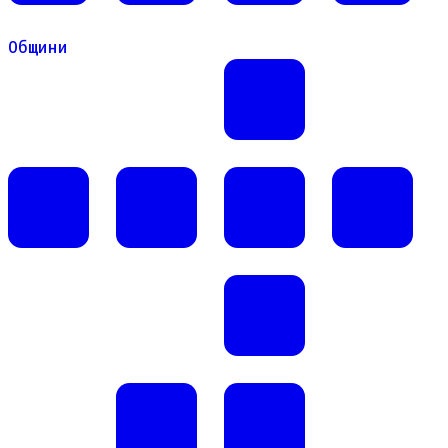
Общини
Общини