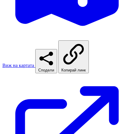
Виж на картата
Сподели
Копирай линк