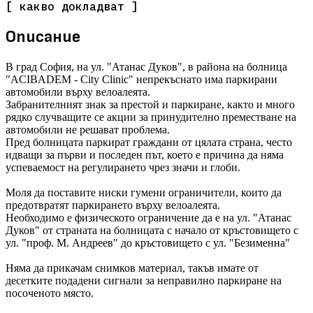
[ какво докладват ]
Описание
В град София, на ул. "Атанас Дуков", в района на болница
"ACIBADEM - City Clinic" непрекъснато има паркирани
автомобили върху велоалеята.
Забранителният знак за престой и паркиране, както и много
рядко случващите се акции за принудително преместване на
автомобили не решават проблема.
Пред болницата паркират граждани от цялата страна, често
идващи за първи и последен път, което е причина да няма
успеваемост на регулирането чрез значи и глоби.
Моля да поставите ниски гумени ограничители, които да
предотвратят паркирането върху велоалеята.
Необходимо е физическото ограничение да е на ул. "Атанас
Дуков" от страната на болницата с начало от кръстовището с
ул. "проф. М. Андреев" до кръстовището с ул. "Безименна"
Няма да прикачам снимков материал, такъв имате от
десетките подадени сигнали за неправилно паркиране на
посоченото място.