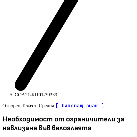
СОА21-КЦ01-39339
[ Липсващ знак ]
Отворен
Тежест: Средна
Необходимост от ограничители за
навлизане във велоалеята