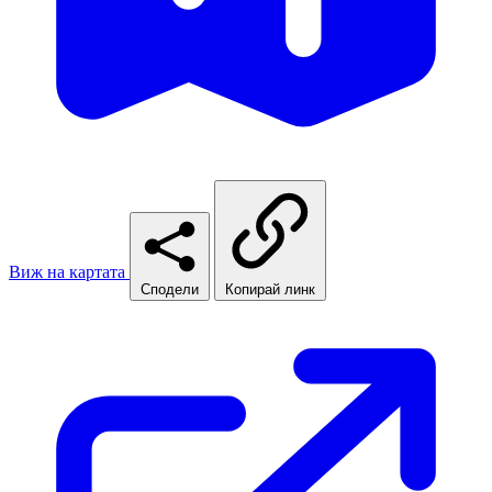
Виж на картата
Сподели
Копирай линк