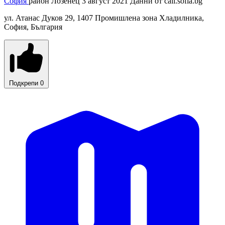
София
район Лозенец
3 август 2021
Данни от
call.sofia.bg
ул. Атанас Дуков 29, 1407 Промишлена зона Хладилника,
София, България
Подкрепи
0