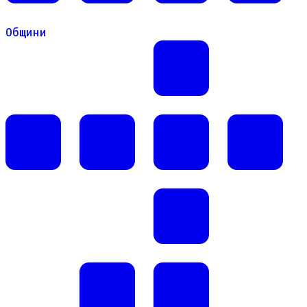
Общини
Общини